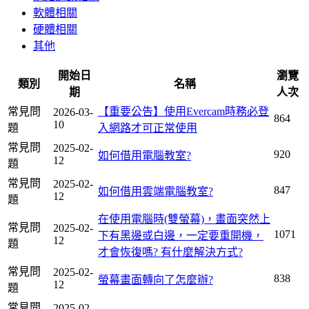
軟體相關
硬體相關
其他
開始日
瀏覽
類別
名稱
期
人次
常見問
【重要公告】使用Evercam時務必登
2026-03-
864
10
題
入網路才可正常使用
常見問
2025-02-
920
如何借用電腦教室?
12
題
常見問
2025-02-
847
如何借用雲端電腦教室?
12
題
在使用電腦時(雙螢幕)，畫面突然上
常見問
2025-02-
1071
下有黑邊或白邊，一定要重開機，
12
題
才會恢復嗎? 有什麼解決方式?
常見問
2025-02-
838
螢幕畫面轉向了怎麼辦?
12
題
常見問
2025-02-