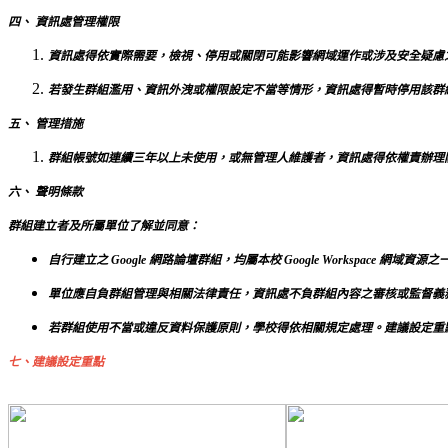
四、 資訊處管理權限
資訊處得依實際需要，檢視、停用或關閉可能影響網域運作或涉及安全疑慮
若發生群組濫用、資訊外洩或權限設定不當等情形，資訊處得暫時停用該群
五、 管理措施
群組帳號如連續三年以上未使用，或無管理人維護者，資訊處得依權責辦理
六、 聲明條款
群組建立者及所屬單位了解並同意：
自行建立之 Google 網路論壇群組，均屬本校 Google Workspace 網域資源
單位應自負群組管理與相關法律責任，資訊處不負群組內容之審核或監督義
若群組使用不當或違反資料保護原則，學校得依相關規定處理。建議設定重
七、建議設定重點