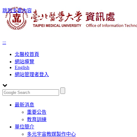
跳到主要內容
:::
北醫校首頁
網站導覽
English
網站管理者登入
Toggle
最新消息
navigation
重要公告
教育訓練
單位簡介
多元宇宙教媒製作中心