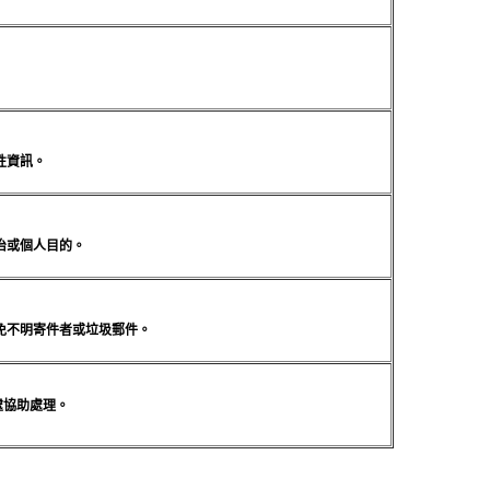
性資訊。
治或個人目的。
免不明寄件者或垃圾郵件。
處協助處理。