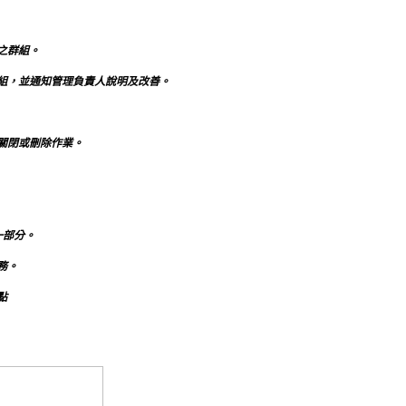
之群組。
組，並通知管理負責人說明及改善。
關閉或刪除作業。
之一部分。
務。
點