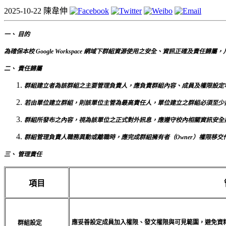
2025-10-22
陳韋伸
一、 目的
為確保本校 Google Workspace 網域下群組資源使用之安全、資訊正確及責任歸屬，
二、 責任歸屬
群組建立者為該群組之主要管理負責人，應負責群組內容、成員及權限設定
若由單位建立群組，則該單位主管為最高責任人，單位建立之群組必須至少指
群組所發布之內容，視為該單位之正式對外訊息，應遵守校內相關資訊安全
群組管理負責人職務異動或離職時，應完成群組擁有者（Owner）權限移
三、 管理責任
項目
應妥善設定成員加入權限、發文權限與可見範圍，避免資
群組設定