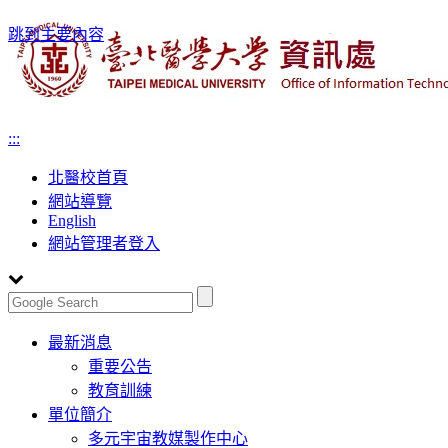
跳到主要內容
:::
北醫校首頁
網站導覽
English
網站管理者登入
Toggle
最新消息
navigation
重要公告
教育訓練
單位簡介
多元宇宙教媒製作中心