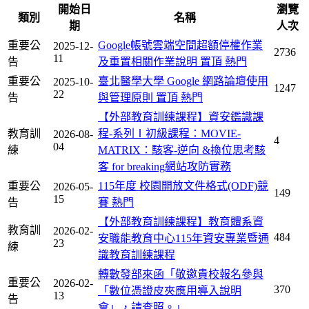
開始日
瀏覽
類別
名稱
期
人次
重要公
Google帳號雲端空間超額停權作業
2025-12-
2736
11
告
及重置相關作業說明
置頂
熱門
重要公
臺北醫學大學 Google 網路論壇使用
2025-10-
1247
22
告
與管理原則
置頂
熱門
【外部教育訓練課程】資安鑑識課
教育訓
程-系列Ⅰ初級課程：MOVIE-
2026-08-
4
04
練
MATRIX：駭客-逆向 &換位思考駭
客 for breaking網站攻防實務
重要公
115年度 校園開放文件格式(ODF)競
2026-05-
149
15
告
賽
熱門
【外部教育訓練課程】教育體系資
教育訓
2026-02-
484
安職能教育中心115年資安專業暨通
23
練
識教育訓練課程
轉數發部來函「敬邀貴校報名參與
重要公
2026-02-
370
「數位憑證皮夾應用導入說明
13
告
會」，請查照。」